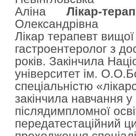
Лікар-терап
Лікар терапевт вищої 
гастроентеролог з до
років. Закінчила Нац
університет ім. О.О.Б
спеціальністю «лікарс
закінчила навчання у
післядимпломної освіт
передатестаційний ци
проходження спеціаліз