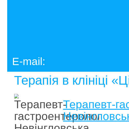
E-mail:
Терапія в клініці
Терапевт-га
Невінгловсь