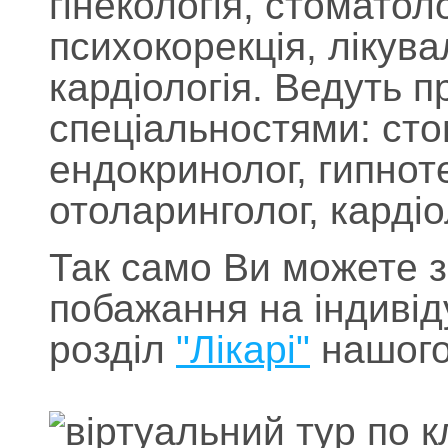
гінекологія, стоматоло
психокорекція, лікува
кардіологія. Ведуть п
спеціальностями: стом
ендокринолог, гипнот
отоларинголог, кардіо
Так само Ви можете з
побажання на індивіду
розділ
"Лікарі"
нашого