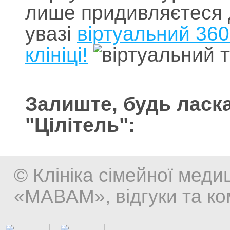
лише придивляєтеся д
увазі
віртуальний 360
клініці!
Залиште, будь ласка
"Цілітель":
© Клініка сімейної мед
«МАВАМ», відгуки та ком